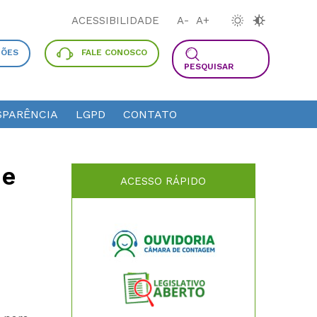
ACESSIBILIDADE
A-
A+
ÇÕES
FALE CONOSCO
PESQUISAR
PARÊNCIA
LGPD
CONTATO
de
ACESSO RÁPIDO