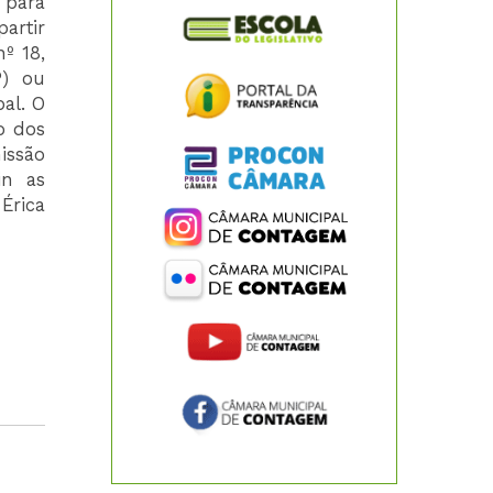
 para
artir
º 18,
P) ou
al. O
o dos
ssão
in as
Érica