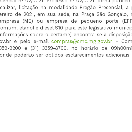
ncial nº 02/2021, Processo nº 02/2021, torna público,
alizar, licitação na modalidade Pregão Presencial, a p
reiro de 2021, em sua sede, na Praça São Gonçalo, n
roempresa (ME) ou empresa de pequeno porte (EP
mum, etanol e diesel S10 para este legislativo municip
s informações sobre o certame) encontra-se à disposiçã
gov.br e pelo e-mail
compras@cmc.mg.gov.br
– Comi
 3359-9200 e (31) 3359-8700, no horário de 09h00m
onde poderão ser obtidos esclarecimentos adicionais. 