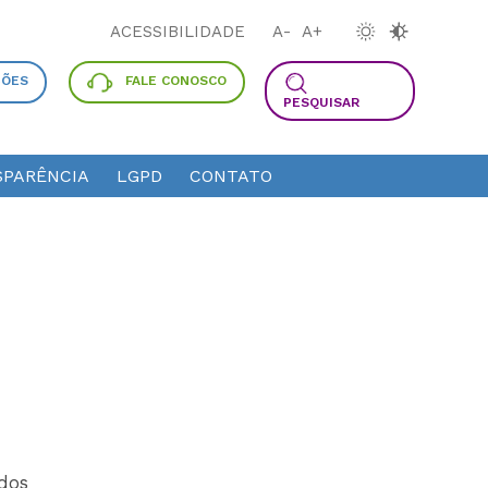
ACESSIBILIDADE
A-
A+
ÇÕES
FALE CONOSCO
PESQUISAR
PARÊNCIA
LGPD
CONTATO
ados