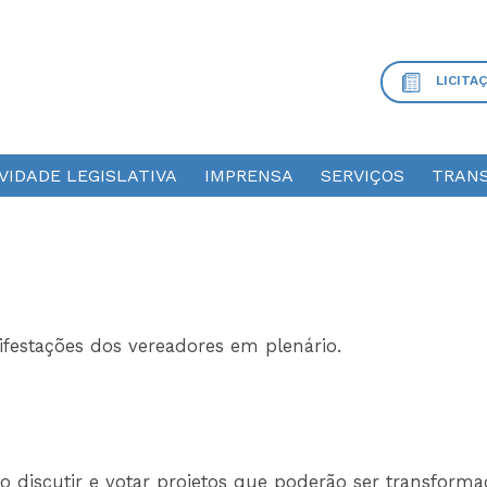
LICITA
VIDADE LEGISLATIVA
IMPRENSA
SERVIÇOS
TRANS
festações dos vereadores em plenário.
mo discutir e votar projetos que poderão ser transform