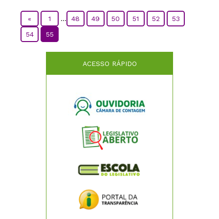
«
1
...
48
49
50
51
52
53
54
55
ACESSO RÁPIDO