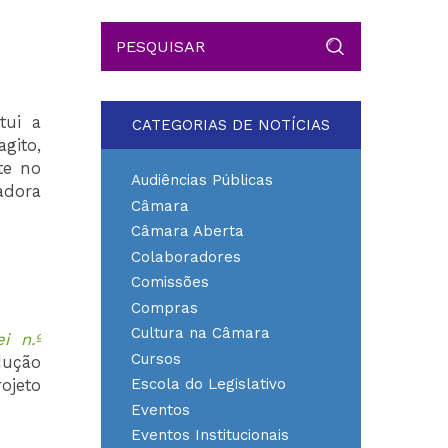
itui a
CATEGORIAS DE NOTÍCIAS
gito,
te no
Audiências Públicas
adora
Câmara
Câmara Aberta
Colaboradores
Comissões
Compras
Cultura na Câmara
i n.º
Cursos
dução
Escola do Legislativo
ojeto
Eventos
Eventos Institucionais