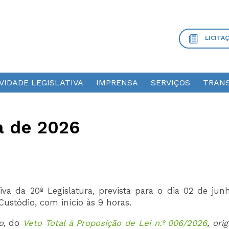
LICITA
VIDADE LEGISLATIVA
IMPRENSA
SERVIÇOS
TRANS
a de 2026
iva da 20ª Legislatura, prevista para o dia 02 de jun
 Custódio, com início às 9 horas.
o
, do
Veto Total à Proposição de Lei n.º 006/2026
, orig