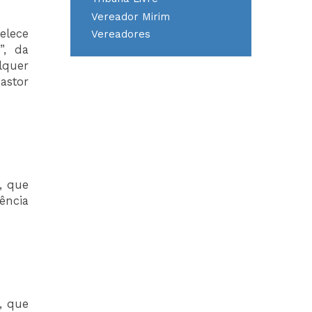
Vereador Mirim
elece
Vereadores
”, da
lquer
astor
, que
ência
, que