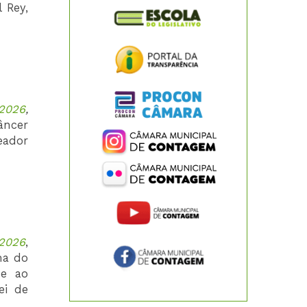
 Rey,
/2026
,
Câncer
eador
/2026
,
ma do
 e ao
ei de