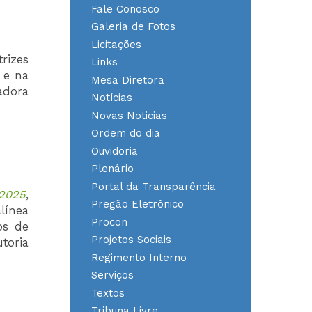
Fale Conosco
Galeria de Fotos
Licitações
trizes
Links
 e na
Mesa Diretora
adora
Notícias
Novas Noticias
Ordem do dia
Ouvidoria
Plenário
Portal da Transparência
/2025
,
Pregão Eletrônico
alínea
Procon
os de
Projetos Sociais
toria
Regimento Interno
Serviços
Textos
Tribuna Livre