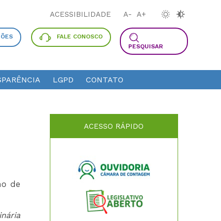
ACESSIBILIDADE
A-
A+
ÇÕES
FALE CONOSCO
PESQUISAR
PARÊNCIA
LGPD
CONTATO
ACESSO RÁPIDO
ho de
inária