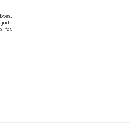
rbosa,
ajuda
e “os