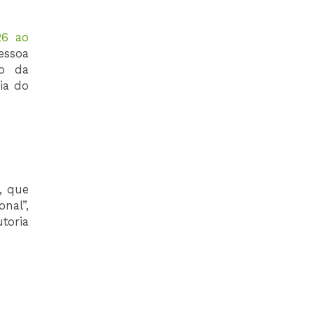
26 ao
essoa
vo da
ia do
, que
nal”,
toria