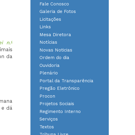
Fale Conosco
Galeria de Fotos
Licitações
Links
Mesa Diretora
Notícias
i n.º
imais
Novas Noticias
on da
Ordem do dia
Ouvidoria
Plenário
Portal da Transparência
Pregão Eletrônico
Procon
Semana
Projetos Sociais
 e dá
Regimento Interno
Serviços
Textos
Tribuna Livre