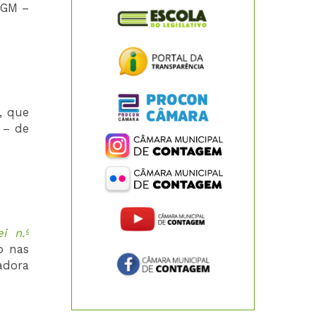
PGM –
, que
 – de
i n.º
o nas
adora