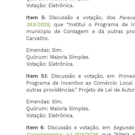
Votação: Eletrônica.
Item 5:
Discussão e votação, dos
Parec
353/2025
, que “Institui o Programa de 
município de Contagem e dá outras provi
Carvalho.
Emendas: Sim.
Quórum: Maioria Simples.
Votação: Eletrônica.
Item 5.1
: Discussão e votação, em
Primei
Programa de Incentivo ao Comércio Local
outras providências.” Projeto de Lei de Auto
Emendas: Sim.
Quórum: Maioria Simples.
Votação: Eletrônica.
Item 6
: Discussão e votação, em
Segundo
Complementar n.º 003/2026
, que “Altera