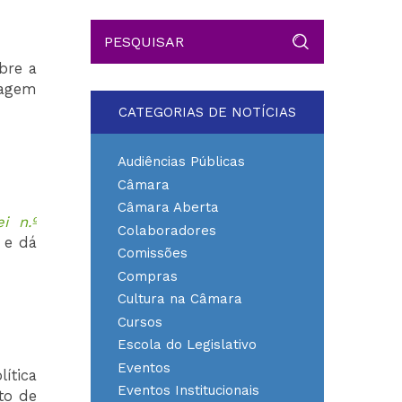
bre a
tagem
CATEGORIAS DE NOTÍCIAS
Audiências Públicas
Câmara
Câmara Aberta
i n.º
Colaboradores
a e dá
Comissões
Compras
Cultura na Câmara
Cursos
Escola do Legislativo
Eventos
lítica
Eventos Institucionais
to de