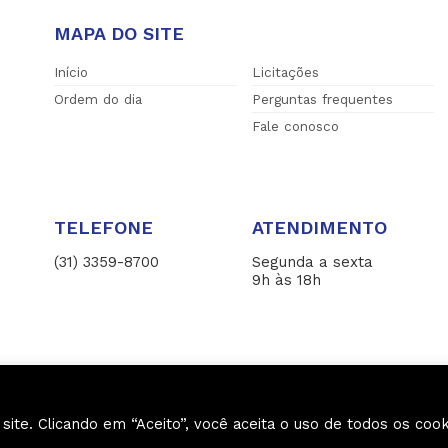
MAPA DO SITE
Início
Licitações
Ordem do dia
Perguntas frequentes
Fale conosco
TELEFONE
ATENDIMENTO
(31) 3359-8700
Segunda a sexta
9h às 18h
Todos os direitos reservados a Câmara Municipal de Contagem
te. Clicando em “Aceito”, você aceita o uso de todos os cook