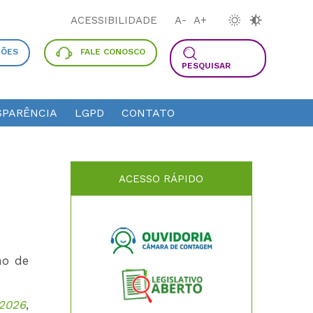
ACESSIBILIDADE
A-
A+
ÇÕES
FALE CONOSCO
PESQUISAR
PARÊNCIA
LGPD
CONTATO
ACESSO RÁPIDO
ho de
/2026
,