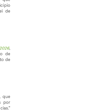
cípio
ei de
/2026
,
ão de
to de
, que
s por
ias.”