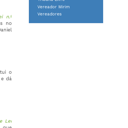
Vereador Mirim
Vereadores
i n.º
as no
aniel
itui o
 e dá
e Lei
, que