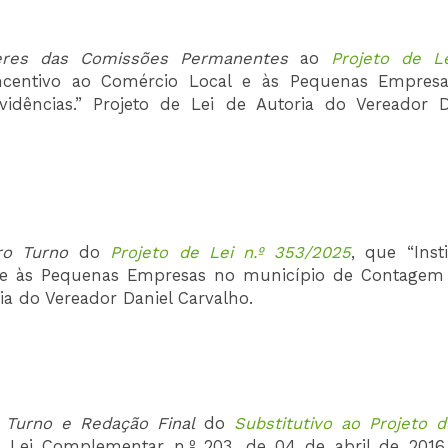
eres das Comissões
Permanentes
ao
Projeto de Le
Incentivo ao Comércio Local e às Pequenas Empres
dências.” Projeto de Lei de Autoria do Vereador D
ro Turno
do
Projeto de Lei n.º 353/2025
, que “Inst
 e às Pequenas Empresas no município de Contagem
ria do Vereador Daniel Carvalho.
 Turno e Redação Final
do
Substitutivo ao Projeto d
 a Lei Complementar n.º 203, de 04 de abril de 2016