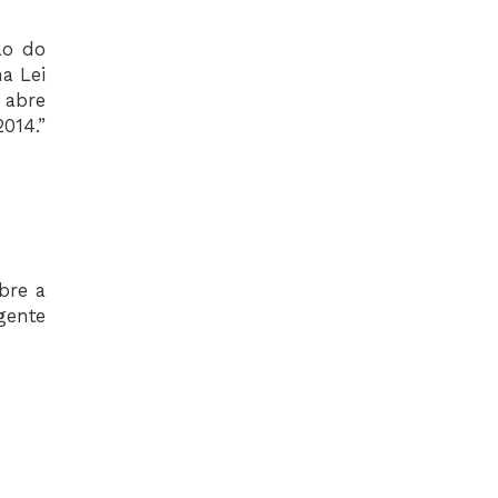
ão do
a Lei
 abre
014.”
bre a
gente