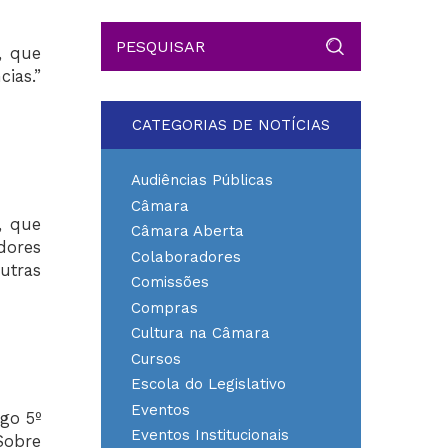
, que
ias.”
CATEGORIAS DE NOTÍCIAS
Audiências Públicas
Câmara
, que
Câmara Aberta
dores
Colaboradores
utras
Comissões
Compras
Cultura na Câmara
Cursos
Escola do Legislativo
Eventos
igo 5º
Eventos Institucionais
Sobre