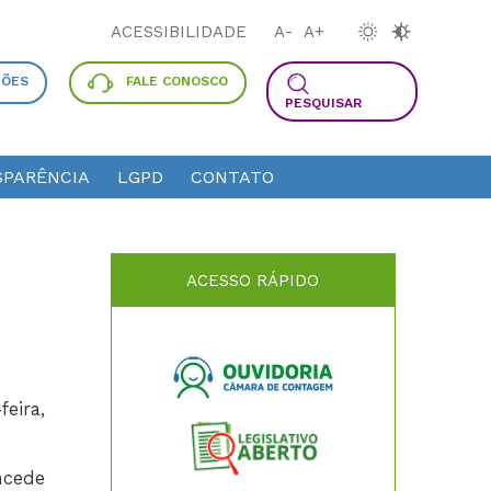
ACESSIBILIDADE
A-
A+
ÇÕES
FALE CONOSCO
PESQUISAR
PARÊNCIA
LGPD
CONTATO
ACESSO RÁPIDO
feira,
ncede