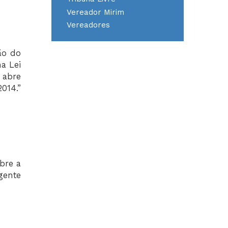
Vereador Mirim
Vereadores
ão do
a Lei
 abre
014.”
bre a
gente