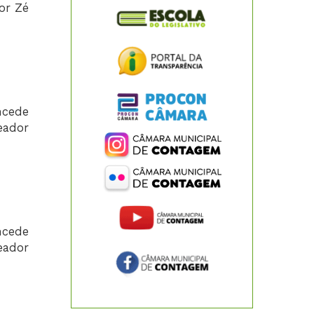
or Zé
ncede
eador
ncede
eador