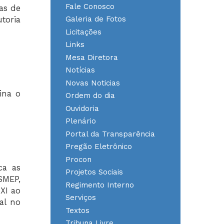
Fale Conosco
as de
Galeria de Fotos
toria
Licitações
Links
Mesa Diretora
Notícias
Novas Noticias
ina o
Ordem do dia
Ouvidoria
Plenário
Portal da Transparência
Pregão Eletrônico
Procon
ca as
Projetos Sociais
SMEP,
Regimento Interno
 XI ao
Serviços
al no
Textos
Tribuna Livre