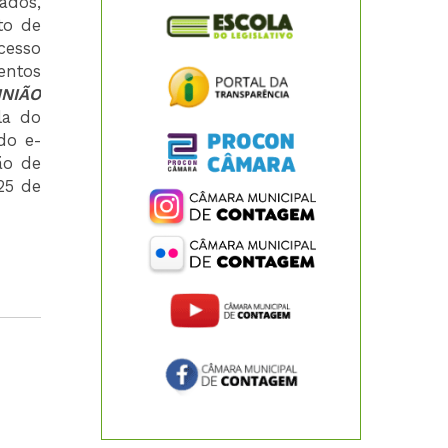
ados,
to de
cesso
entos
INIÃO
la do
do e-
ão de
25 de