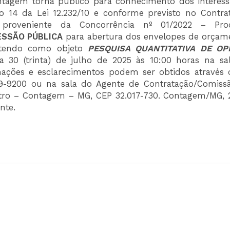
tagem torna público para conhecimento dos interess
 14 da Lei 12.232/10 e conforme previsto no Contra
, proveniente da Concorrência nº 01/2022 – Pro
ESSÃO PÚBLICA
para abertura dos envelopes de orçam
s tendo como objeto
PESQUISA QUANTITATIVA DE OP
ia 30 (trinta) de julho de 2025 às 10:00 horas na sa
rmações e esclarecimentos podem ser obtidos através 
3359-9200 ou na sala do Agente de Contratação/Comiss
ntro – Contagem – MG, CEP 32.017-730. Contagem/MG, 
nte.