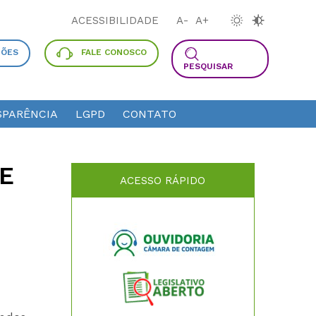
ACESSIBILIDADE
A-
A+
ÇÕES
FALE CONOSCO
PESQUISAR
PARÊNCIA
LGPD
CONTATO
E
ACESSO RÁPIDO