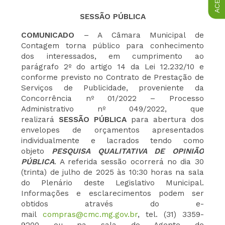
SESSÃO PÚBLICA
COMUNICADO
– A Câmara Municipal de
Contagem torna público para conhecimento
dos interessados, em cumprimento ao
parágrafo 2º do artigo 14 da Lei 12.232/10 e
conforme previsto no Contrato de Prestação de
Serviços de Publicidade, proveniente da
Concorrência nº 01/2022 – Processo
Administrativo nº 049/2022, que
realizará
SESSÃO PÚBLICA
para abertura dos
envelopes de orçamentos apresentados
individualmente e lacrados tendo como
objeto
PESQUISA QUALITATIVA DE OPINIÃO
PÚBLICA
. A referida sessão ocorrerá no dia 30
(trinta) de julho de 2025 às 10:30 horas na sala
do Plenário deste Legislativo Municipal.
Informações e esclarecimentos podem ser
obtidos através do e-
mail
compras@cmc.mg.gov.br
, tel. (31) 3359-
9200 ou na sala do Agente de