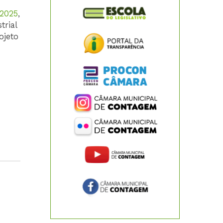
/2025
,
rial
ojeto