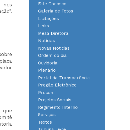
Fale Conosco
, nos
Galeria de Fotos
ção”.
Licitações
Links
Mesa Diretora
Notícias
Novas Noticias
sobre
Ordem do dia
placa
Ouvidoria
reador
Plenário
Portal da Transparência
Pregão Eletrônico
Procon
Projetos Sociais
Regimento Interno
, que
Serviços
omitê
Textos
toria
Tribuna Livre