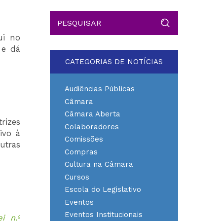
ui no
 e dá
CATEGORIAS DE NOTÍCIAS
Audiências Públicas
Câmara
Câmara Aberta
trizes
Colaboradores
ivo à
Comissões
utras
Compras
Cultura na Câmara
Cursos
Escola do Legislativo
Eventos
Eventos Institucionais
i n.º