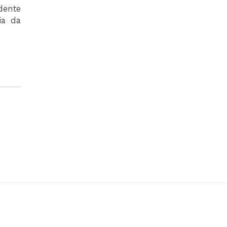
idente
ia da