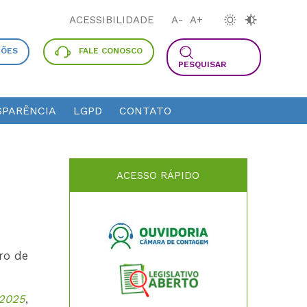
ACESSIBILIDADE
A-
A+
ÇÕES
FALE CONOSCO
PESQUISAR
PARÊNCIA
LGPD
CONTATO
ACESSO RÁPIDO
bro de
/2025
,