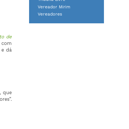
Vereador Mirim
Vereadores
to de
s com
 e dá
, que
res”.