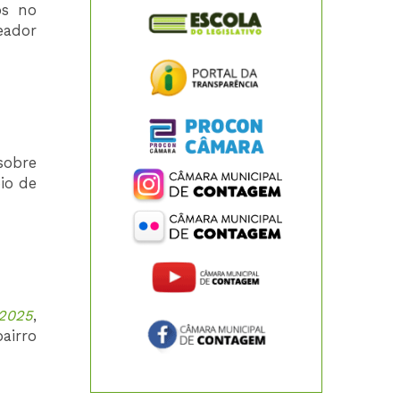
os no
eador
sobre
io de
/2025
,
airro