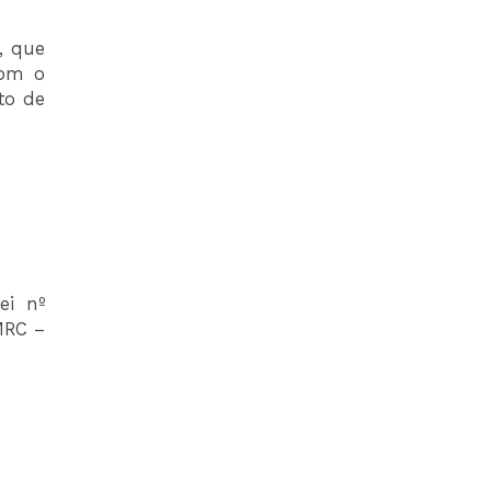
, que
com o
to de
ei nº
MRC –