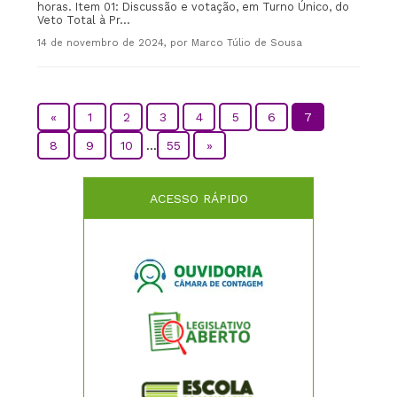
horas. Item 01: Discussão e votação, em Turno Único, do
Veto Total à Pr...
14 de novembro de 2024, por Marco Túlio de Sousa
«
1
2
3
4
5
6
7
8
9
10
...
55
»
ACESSO RÁPIDO