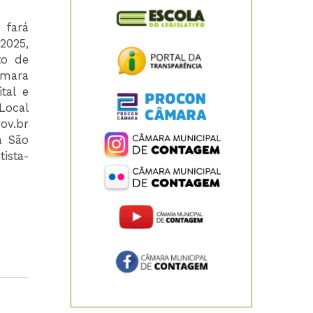
 fará
2025,
to de
âmara
tal e
ocal
ov.br
a São
ista-