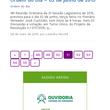
Ordem do Dia – 02 de junho de 2015
Ordem do dia
18ª Reunião Ordinária da 3ª Sessão Legislativa de 2015,
prevista para o dia 02 de junho, terça-feira, no Plenário
Vereador José Custódio, com início às 9 horas. Item 01:
Discussão e votação, em Turno Único, do Projeto de
Resolução n.º 017/2015, q...
29 de maio de 2015, por Leandro Perché
«
1
...
48
49
50
51
52
53
54
55
»
ACESSO RÁPIDO